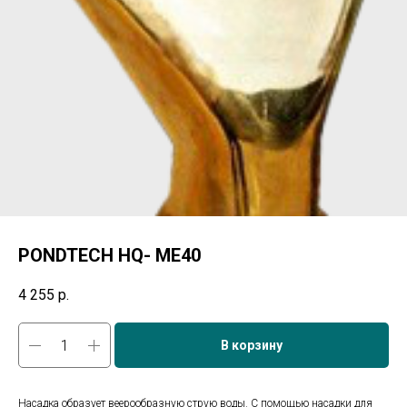
PONDTECH HQ- ME40
4 255
р.
В корзину
Насадка образует веерообразную струю воды. С помощью насадки для