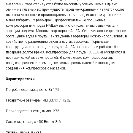
аналогами, характеризуются более высоким уровнем шума. Однако
одним из главных их преимуществ перед мембранными является более
высокая мощность и производительность при одинаковом давлении и
менее габаритных размерах. Профессиональные поршневые
компрессоры для пруда HAILEA являются идеальным решением для
аэрации водоема. Мощные аэраторы HAILEA обеспечивают непрерывное
обогащение воды в пруду. Так же данные аэраторы можно использовать в
хозяйстве по разведению рыбы и других водоемах. Поршневая
конструкция аэраторов для пруда HAILEA позволяет им работать без
перерыва долгое время. Компрессоры для пруда HAILEA не нуждаются в
периодической смазке поршней. В комплекте с компрессором идет
насадка с разветвителем под несколько распылителей и шланг для
соединения компрессора с насадкой.
Характеристики:
Потребляемая мощность, Вт 175
Габаритные размеры, мм 337х171х202
Производительность, л/мин 275
Давление, mbar до 450 Вес, кг 8,6
Уровень шума, дБ <60