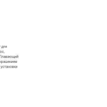
 для
ос,
. Плавающий
украшением
 установки