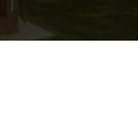
вать в наш интернет-магазин прудовой рыбы и
ве и Московской области! Мы являемся веду
венной рыбы и всего необходимого для создан