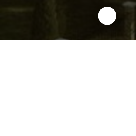
 товаров для
щим поставщиком
ия и ухода за