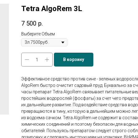
Tetra AlgoRem 3L
7 500
р.
Выберите Объем
В корзину
Эффективное средство против сине - зеленых водоросле
AlgoRem быстро очистит садовый пруд. Буквально за с
часы препарат Tetra AlgoRem связывает питательные в
простейших водорослей (фосфаты) за счет чего предо
их дальнейшее развитие. Под воздействие средства вод
превращаются в тину, которую в дальнейшем можно лег
из водоема сачком. Tetra AlgoRem не содержит в состав
химических соединений и поэтому безопасен для водны
обитателей. Пользуясь препаратом следует строго соб
дозировку и следовать инструкциям на упаковке. ВНИМ