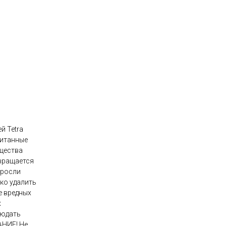
й Tetra
читанные
ещества
твращается
оросли
ко удалить
е вредных
х
людать
АНИЕ! Не