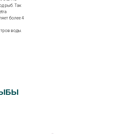
д рыб. Так
etra
яет более 4
итров воды.
РЫБЫ