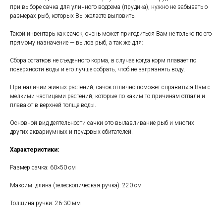
при выборе сачка для уличного водоема (прудика), нужно не забывать о
размерах рыб, которых Вы желаете выловить.
Такой инвентарь как сачок, очень может пригодиться Вам не только по его
прямому назначение — вылов рыб, а так же для:
Сбора остатков не съеденного корма, в случае когда корм плавает по
поверхности воды и его лучше собрать, чтоб не загрязнять воду.
При наличии живых растений, сачок отлично поможет справиться Вам с
мелкими частицами растений, которые по каким то причинам отпали и
плавают в верхней толще воды.
Основной вид деятельности сачки это вылавливание рыб и многих
других аквариумных и прудовых обитателей.
Характеристики:
Размер сачка: 60×50 см
Максим. длина (телескопическая ручка): 220 см
Толщина ручки: 26-30 мм