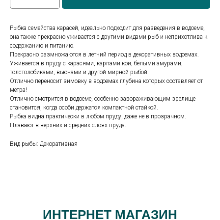
Рыбка семейства карасей, идеально подходит для разведения в водоеме,
она также прекрасно уживается с другими видами рыб и неприхотлива к
содержанию и питанию.
Прекрасно размножаются в летний период в декоративных водоемах.
Уживается в пруду с карасями, карпами кои, белыми амурами,
толстолобиками, вьюнами и другой мирной рыбой.
Отлично переносит зимовку в водоемах глубина которых составляет от
метра!
Отлично смотрится в водоеме, особенно завораживающим зрелище
становится, когда особи держатся компактной стайкой.
Рыбка видна практически в любом пруду, даже не в прозрачном.
Плавают в верхних и средних слоях пруда.
Вид рыбы: Декоративная
ИНТЕРНЕТ МАГАЗИН