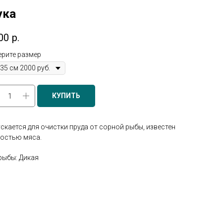
ука
00
р.
рите размер
КУПИТЬ
скается для очистки пруда от сорной рыбы, известен
остью мяса.
рыбы: Дикая