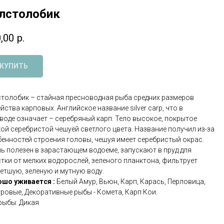
лстолобик
,00
р.
КУПИТЬ
толобик – стайная пресноводная рыба средних размеров
йства карповых. Английское название silver carp, что в
воде означает – серебряный карп. Тело высокое, покрытое
ой серебристой чешуёй светлого цвета. Название получил из-за
енностей строения головы, чешуя имеет серебристый окрас.
ь полезен в зарастающем водоеме, запускают в пруд для
тки от мелких водорослей, зеленого планктона, фильтрует
етшую, зеленую и мутную воду.
ошо уживается :
Белый Амур, Вьюн, Карп, Карась, Перловица,
ровые, Декоративные рыбы - Комета, Карп Кои.
рыбы: Дикая