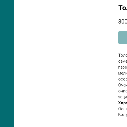
То
300
ЛЯ
Толс
семе
пере
мелк
особ
Очен
очис
зацв
Хор
Осет
Вид 