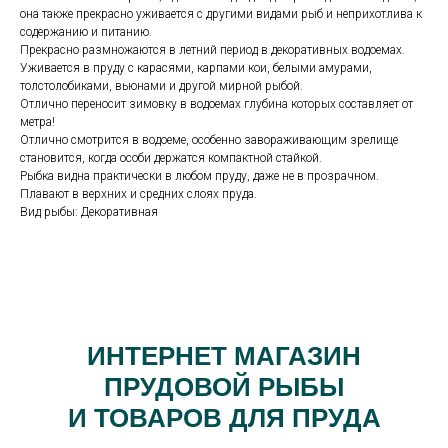
она также прекрасно уживается с другими видами рыб и неприхотлива к
содержанию и питанию.
Прекрасно размножаются в летний период в декоративных водоемах.
Уживается в пруду с карасями, карпами кои, белыми амурами,
толстолобиками, вьюнами и другой мирной рыбой.
Отлично переносит зимовку в водоемах глубина которых составляет от
метра!
Отлично смотрится в водоеме, особенно завораживающим зрелище
становится, когда особи держатся компактной стайкой.
Рыбка видна практически в любом пруду, даже не в прозрачном.
Плавают в верхних и средних слоях пруда.
Вид рыбы: Декоративная
ИНТЕРНЕТ МАГАЗИН
ПРУДОВОЙ РЫБЫ
И ТОВАРОВ ДЛЯ ПРУДА