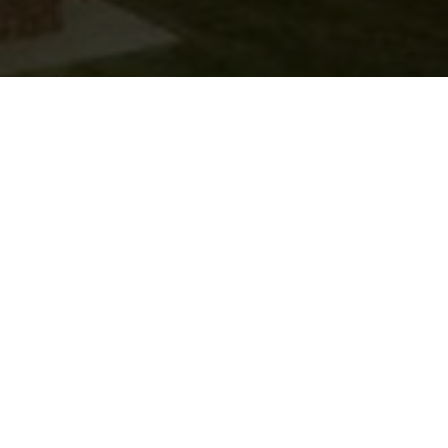
вать в наш интернет-магазин прудовой рыбы и
ве и Московской области! Мы являемся веду
венной рыбы и всего необходимого для создан
доемами.
ртименте вы найдете разнообразные виды пру