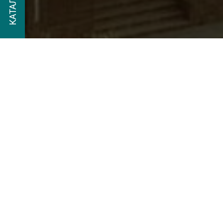
Добро пожало
пруда в Моск
высококачест
прудами и во
В нашем ассо