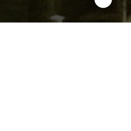
 товаров для
щим поставщиком
ия и ухода за
довой рыбы, такие